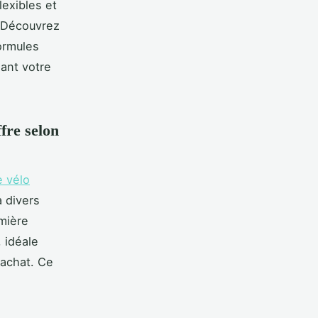
exibles et
. Découvrez
ormules
sant votre
fre selon
e vélo
à divers
emière
 idéale
 achat. Ce
a