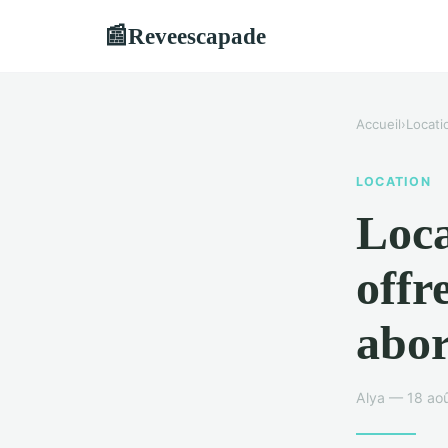
Reveescapade
📰
Accueil
›
Locati
LOCATION
Loca
offr
abor
Alya — 18 aoû