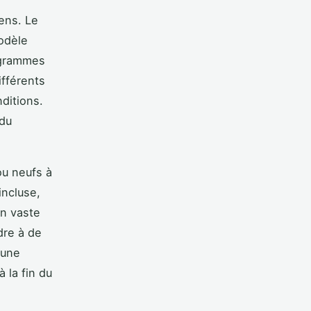
ens. Le
modèle
rogrammes
ifférents
ditions.
ndu
ou neufs à
incluse,
Un vaste
dre à de
 une
 la fin du