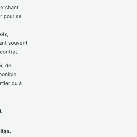
herchant
er pour se
s
ois,
ant souvent
 contrat.
i, de
ponible
rtier ou à
t
ligo,