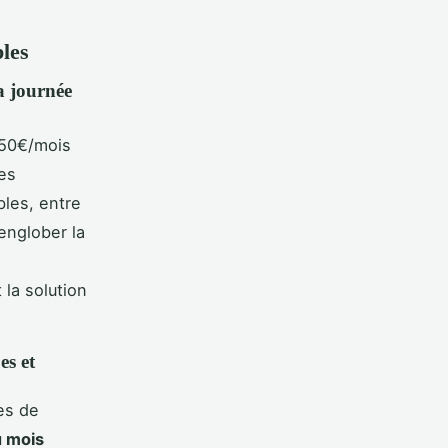
bles
la journée
150€/mois
es
les, entre
englober la
la solution
es et
es de
u mois