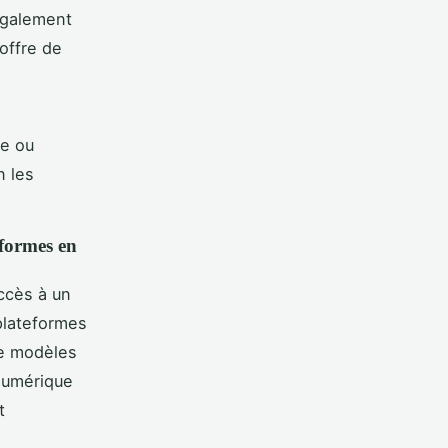
galement
offre de
le ou
n les
eformes en
accès à un
plateformes
de modèles
 numérique
t