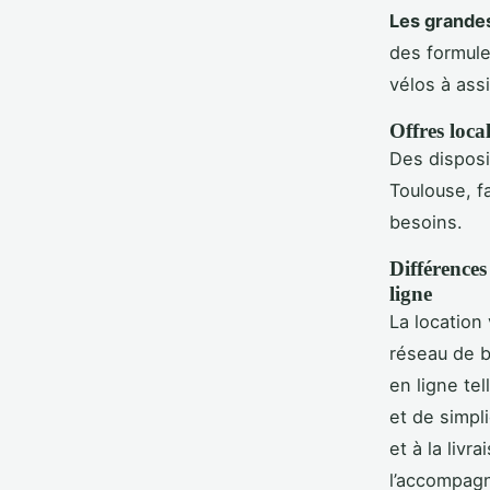
Les grande
des formule
vélos à ass
Offres loca
Des disposi
Toulouse, fa
besoins.
Différences
ligne
La location 
réseau de 
en ligne te
et de simpl
et à la liv
l’accompagn