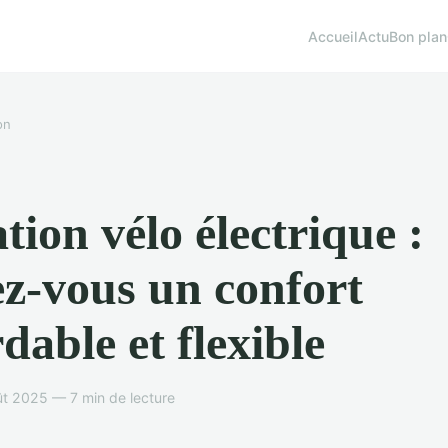
Accueil
Actu
Bon plan
on
tion vélo électrique :
ez-vous un confort
dable et flexible
t 2025 — 7 min de lecture