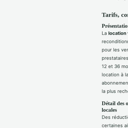
Tarifs, co
Présentatio
La
location 
recondition
pour les ve
prestataire
12 et 36 mo
location à 
abonnements
la plus rec
Détail des o
locales
Des réducti
certaines a