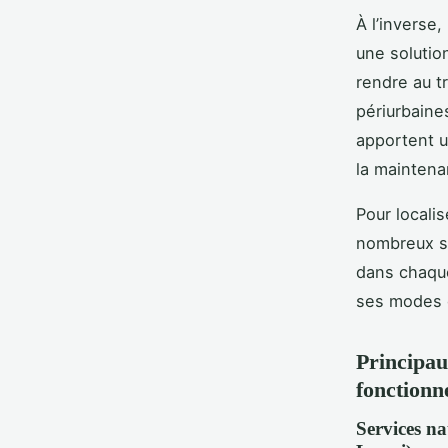
À l’inverse
une solution
rendre au t
périurbaine
apportent u
la maintenan
Pour locali
nombreux si
dans chaque 
ses modes 
Principau
fonctionn
Services na