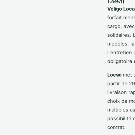
Loewi)
Véligo Loca
forfait men
cargo, avec
solidaires.
modèles, la
L’entretien 
obligatoire
Loewi
met e
partir de 2
livraison r
choix de mo
multiples u
possibilité
contrat.