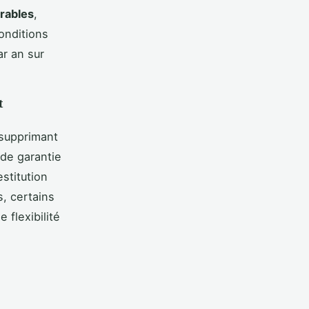
urables
,
onditions
ar an sur
t
 supprimant
 de garantie
stitution
, certains
 flexibilité