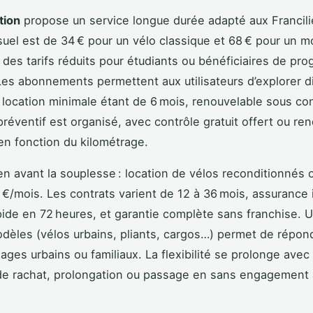
tion
propose un service longue durée adapté aux Francili
suel est de 34 € pour un vélo classique et 68 € pour un 
 des tarifs réduits pour étudiants ou bénéficiaires de p
 Les abonnements permettent aux utilisateurs d’explorer d
 location minimale étant de 6 mois, renouvelable sous con
préventif est organisé, avec contrôle gratuit offert ou re
 en fonction du kilométrage.
n avant la souplesse : location de vélos reconditionnés 
9 €/mois. Les contrats varient de 12 à 36 mois, assurance 
apide en 72 heures, et garantie complète sans franchise. 
dèles (vélos urbains, pliants, cargos…) permet de répon
sages urbains ou familiaux. La flexibilité se prolonge avec
 de rachat, prolongation ou passage en sans engagement à