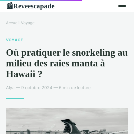
Reveescapade
📰
Accueil
›
Voyage
VOYAGE
Où pratiquer le snorkeling au
milieu des raies manta à
Hawaii ?
Alya — 9 octobre 2024 — 6 min de lecture